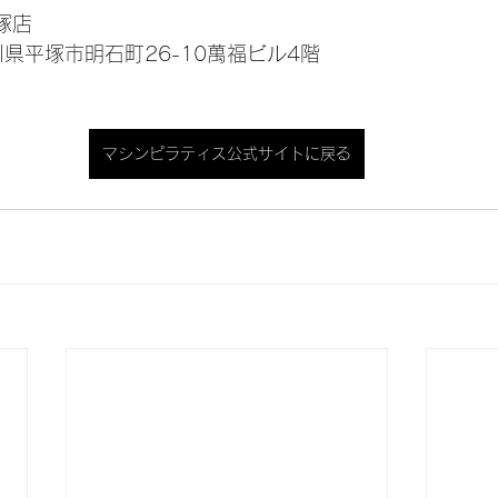
塚店
奈川県平塚市明石町26-10萬福ビル4階
マシンピラティス公式サイトに戻る