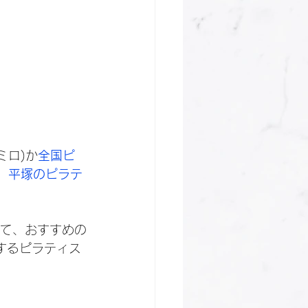
ミロ)か
全国ピ
新】平塚のピラテ
けて、おすすめの
するピラティス