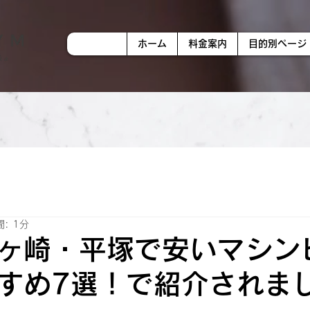
ホーム
料金案内
目的別ページ
: 1分
ヶ崎・平塚で安いマシン
すめ7選！で紹介されま
日